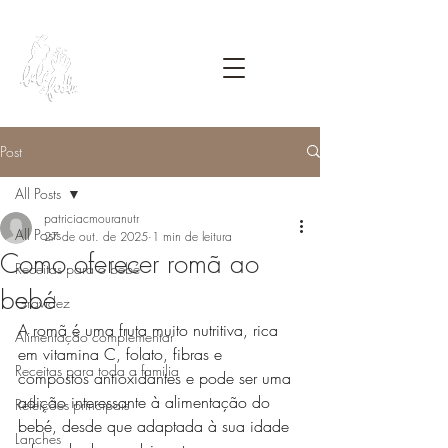
Post
All Posts
patriciacmouranutr
All Posts
27 de out. de 2025
1 min de leitura
Como oferecer romã ao
Receitas para o bebé
bebé
Gravidez
A romã é uma fruta muito nutritiva, rica 
Alimentação complementar
em vitamina C, folato, fibras e 
Receitas para toda a familia
compostos antioxidantes e pode ser uma 
adição interessante à alimentação do 
Refeições principais
bebé, desde que adaptada à sua idade 
Lanches