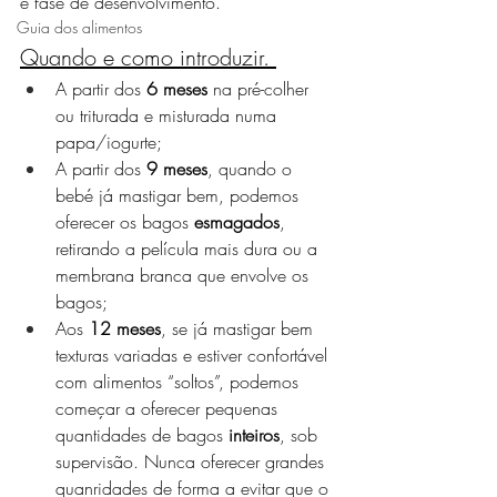
e fase de desenvolvimento. 
Guia dos alimentos
Quando e como introduzir. 
A partir dos 
6 meses
 na pré-colher 
ou triturada e misturada numa 
papa/iogurte;
A partir dos 
9 meses
, quando o 
bebé já mastigar bem, podemos 
oferecer os bagos 
esmagados
, 
retirando a película mais dura ou a 
membrana branca que envolve os 
bagos;
Aos 
12 meses
, se já mastigar bem 
texturas variadas e estiver confortável 
com alimentos “soltos”, podemos 
começar a oferecer pequenas 
quantidades de bagos 
inteiros
, sob 
supervisão. Nunca oferecer grandes 
quanridades de forma a evitar que o 