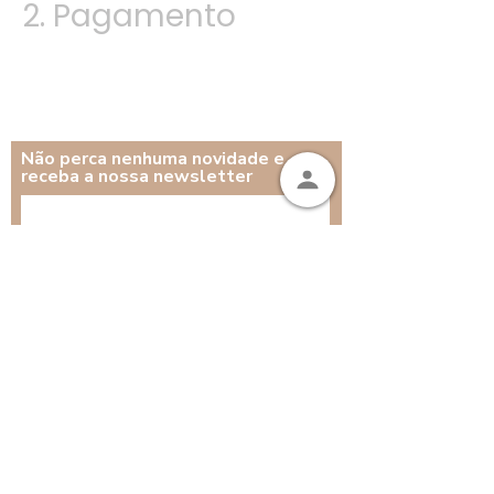
2.
Pagamento
Não perca nenhuma novidade e
receba a nossa newsletter
Subscrever
©2026 por Bebé Foodie.
Contactos:
bebefoodie.geral@gmail.com