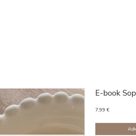
Serviços
Curso Bebé Foodie
Curso CURA
Agenda
E-book Sop
Preço
7,99 €
Adic