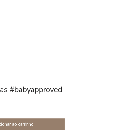
r consulta
More...
Login
as #babyapproved
ionar ao carrinho