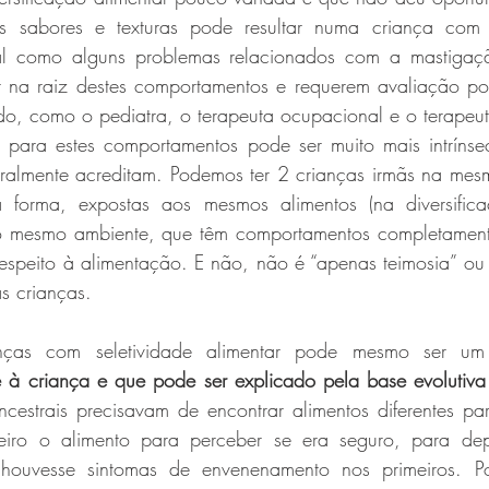
tes sabores e texturas pode resultar numa criança com 
 tal como alguns problemas relacionados com a mastigaçã
 na raiz destes comportamentos e requerem avaliação por 
do, como o pediatra, o terapeuta ocupacional e o terapeut
para estes comportamentos pode ser muito mais intrínse
ralmente acreditam. Podemos ter 2 crianças irmãs na mes
orma, expostas aos mesmos alimentos (na diversificaç
o mesmo ambiente, que têm comportamentos completamente
espeito à alimentação. E não, não é “apenas teimosia” ou
s crianças.
nças com seletividade alimentar pode mesmo ser u
te à criança e que pode ser explicado pela base evolutiv
estrais precisavam de encontrar alimentos diferentes par
eiro o alimento para perceber se era seguro, para depo
ouvesse sintomas de envenenamento nos primeiros. Po