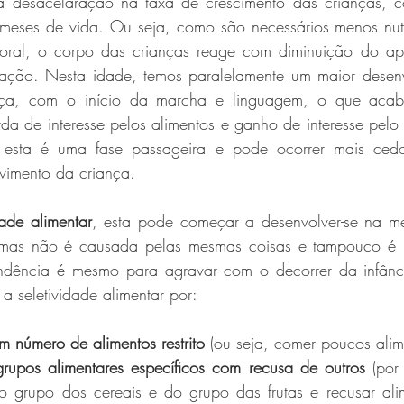
 desacelaração na taxa de crescimento das crianças, co
meses de vida. Ou seja, como são necessários menos nutri
oral, o corpo das crianças reage com diminuição do ape
ntação. Nesta idade, temos paralelamente um maior desenv
nça, com o início da marcha e linguagem, o que acaba
a de interesse pelos alimentos e ganho de interesse pelo
 esta é uma fase passageira e pode ocorrer mais cedo
vimento da criança.
dade alimentar
, esta pode começar a desenvolver-se na m
, mas não é causada pelas mesmas coisas e tampouco é p
ndência é mesmo para agravar com o decorrer da infânci
a seletividade alimentar por:
m número de alimentos restrito
 (ou seja, comer poucos alime
grupos alimentares específicos com recusa de outros
 (por
o grupo dos cereais e do grupo das frutas e recusar ali