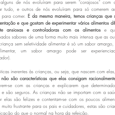
a, alguns de nós evoluíram para serem “corajosos” com 
ar tudo, e outros de nós evoluíram para só comerem aq
o para comer. 
E da mesma maneira, temos crianças que s
entação e que gostam de experimentar vários alimentos dife
te ansiosas e controladoras com os alimentos
 e que
nados sabores de uma forma muito mais intensa que as outr
iança sem seletividade alimentar é só um sabor amargo, 
alimentar, um sabor amargo pode ser experienci
ador).
sticas inerentes às crianças, ou seja, que nascem com elas,
 
não são características que elas consigam racionalmente
rem-se com as crianças e explicarem que determinados
s e são seguros. As crianças não se importam com a saúd
ar elas são felizes e contentam-se com os poucos alime
 muito frustrante para os pais e cuidadores, estas são cri
icação do que o normal na hora da refeição. 