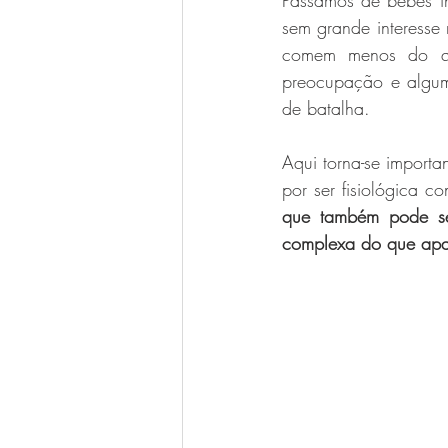
Passamos de bebés in
sem grande interesse
comem menos do qu
preocupação e algum
de batalha.
Aqui torna-se importa
por ser fisiológica c
que também pode ser
complexa do que apa