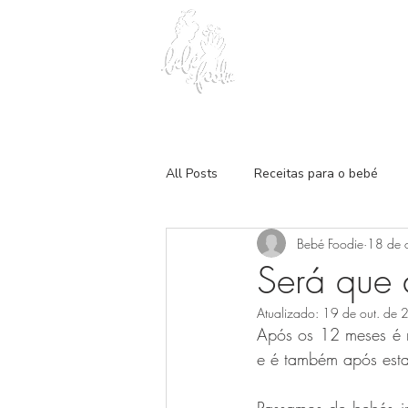
Home
Sobre nós
All Posts
Receitas para o bebé
Bebé Foodie
18 de 
Refeições principais
Lanches
Será que 
Atualizado:
19 de out. de
Após os 12 meses é n
e é também após esta 