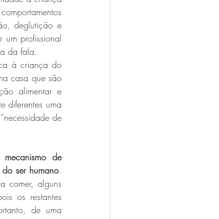
comportamentos 
o, deglutição e 
um profissional 
a da fala.
ca à criança do 
ma casa que são 
ão alimentar e 
 diferentes uma 
 “necessidade de 
m 
mecanismo de 
a do ser humano
. 
a comer, alguns 
is os restantes 
rtanto, de uma 