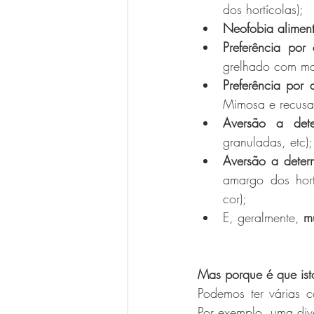
dos hortícolas);
Neofobia aliment
Preferência por
grelhado com mas
Preferência por 
Mimosa e recusar
Aversão a dete
granuladas, etc);
Aversão a deter
amargo dos hort
cor);
E, geralmente, 
m
Mas porque é que ist
Podemos ter várias c
Por exemplo, uma div