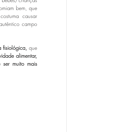
 bebés/crianças 
comiam bem, que 
ostuma causar 
autêntico campo 
 fisiológica, 
que 
vidade alimentar, 
ser muito mais 