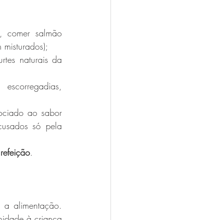
, comer salmão 
 misturados);
rtes naturais da 
 escorregadias, 
ociado ao sabor 
cusados só pela 
refeição
.
 a alimentação. 
idade à criança 