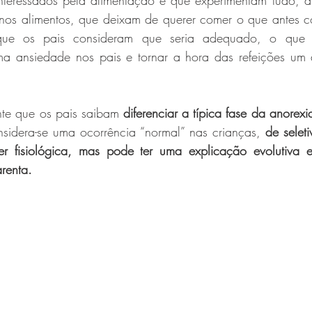
teressados pela alimentação e que experimentam tudo, a
 nos alimentos, que deixam de querer comer o que antes 
e os pais consideram que seria adequado, o que c
a ansiedade nos pais e tornar a hora das refeições um 
nte que os pais saibam 
diferenciar a típica fase da anorexia
onsidera-se uma ocorrência “normal” nas crianças, 
de seleti
 fisiológica, mas pode ter uma explicação evolutiva e 
renta.