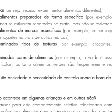
ar
 (ou seja, recusar experimentar alimentos diferentes);
 alimentos preparados de forma específica
 (por exemplo
sa se estiverem separados no prato, mas não se estiverem
alimentos de marcas específicas
 (por exemplo, comer iogu
 iogurtes naturais de outras marcas);
rminados tipos de texturas 
(por exemplo, crocantes,
minadas cores
de alimentos
 (por exemplo, o verde é ass
ícolas, portanto alimentos verdes são frequentemente re
uita ansiedade e necessidade de controlo sobre a hora de 
o acontece em algumas crianças e em outras não?
ausas para este comportamento seletivo relacionado com
ersificação alimentar pouco variada e que não deu oportun