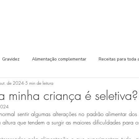
Serviços
Curso Bebé Foodie
Curso CURA
Agenda
Gravidez
Alimentação complementar
Receitas para toda a
out. de 2024
5 min de leitura
Guia dos alimentos
a minha criança é seletiva?
 2024
ormal sentir algumas alterações no padrão alimentar dos 
altura que tendem a surgir as maiores dificuldades para os