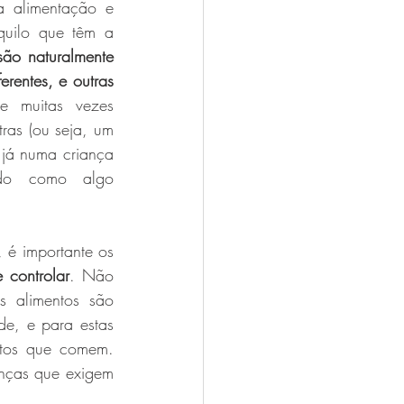
a alimentação e 
uilo que têm a 
ão naturalmente 
rentes, e outras 
 muitas vezes 
as (ou seja, um 
já numa criança 
ado como algo 
 é importante os 
 controlar
. Não 
 alimentos são 
e, e para estas 
ntos que comem. 
anças que exigem 