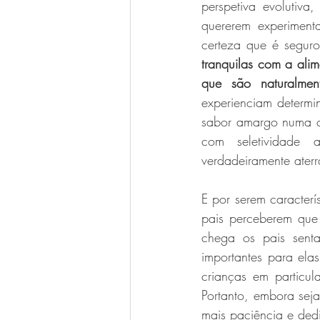
perspetiva evolutiv
quererem experiment
certeza que é segur
tranquilas com a alim
que são naturalmen
experienciam determi
sabor amargo numa cr
com seletividade 
verdadeiramente aterr
E por serem caracterí
pais perceberem que
chega os pais senta
importantes para ela
crianças em particul
Portanto, embora seja
mais paciência e ded