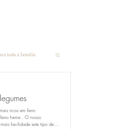
r consulta
More...
Login
ara toda a familia
 legumes
ais ricos em ferro
 ferro heme . O nosso
ais facilidade este tipo de