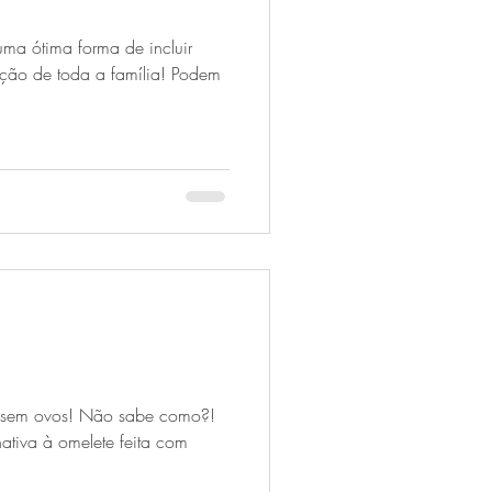
 uma ótima forma de incluir
ação de toda a família! Podem
s sem ovos! Não sabe como?!
nativa à omelete feita com