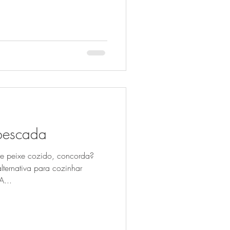
pescada
e peixe cozido, concorda?
lternativa para cozinhar
A...