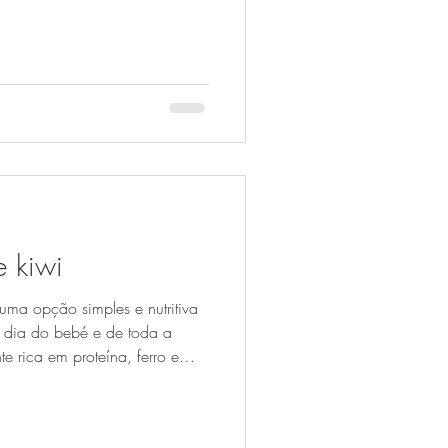
importante a partir dos 6 meses,
começam a diminuir. Quando
 a origem importa (e muito)
um órgão de armazenamento e
quenas q
 kiwi
uma opção simples e nutritiva
a dia do bebé e de toda a
te rica em proteína, ferro e
ntes, enquanto o kiwi
itamina C. Pode ser oferecida a
 a quinoa esteja bem cozida e