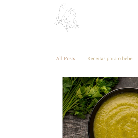
Home
Sobre nós
All Posts
Receitas para o bebé
Refeições principais
Lanc