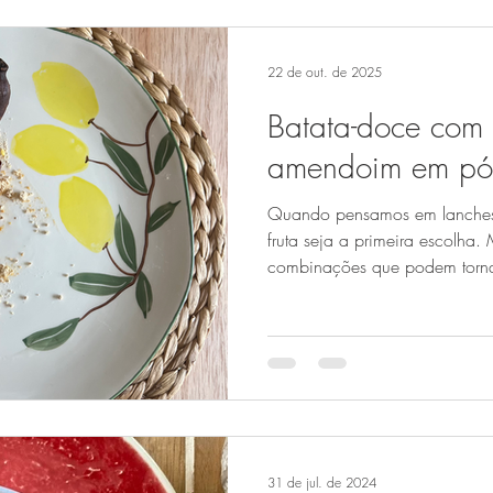
22 de out. de 2025
Batata-doce com 
amendoim em pó
Quando pensamos em lanches
fruta seja a primeira escolha.
combinações que podem torna
saboroso e interessante para o
batata-doce assada, iogurte n
ingredientes simples, mas chei
doce é rica em fibra, vitamina
cremosa depois de assar. O iog
cálcio, essenciais para o
31 de jul. de 2024