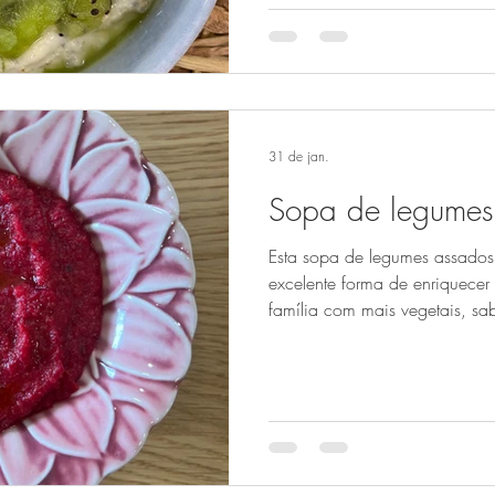
a textura ajustada à fase do 
também uma boa estratégia pa
familiares de forma gradua
31 de jan.
Sopa de legumes
Esta sopa de legumes assados
excelente forma de enriquecer
família com mais vegetais, sa
legumes que tiverem em casa:
cebola, alho-francês, batata-
gastar. Ao assar os legumes, 
intenso, o que torna esta sopa
bebés e crianças, pode ser ofe
Esta sopa é também u