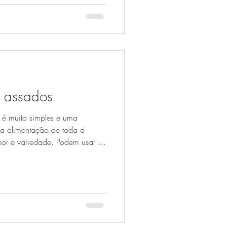
bebé. Esta combinação é
ra introduzir sabores menos
 assados
 é muito simples e uma
 a alimentação de toda a
bor e variedade. Podem usar os
abóbora, cenoura, courgette,
doce ou outros que precisem de
o sabor fica mais adocicado e
 especialmente apelativa para
recida a partir dos 6 meses.