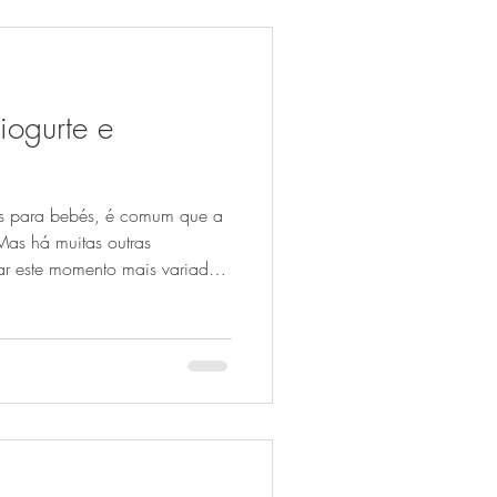
iogurte e
 para bebés, é comum que a
 Mas há muitas outras
r este momento mais variado,
 bebé. Esta receita junta
atural e amendoim em pó, três
os de benefícios. A batata-
 A e fica naturalmente doce e
urte natural fornece proteína e