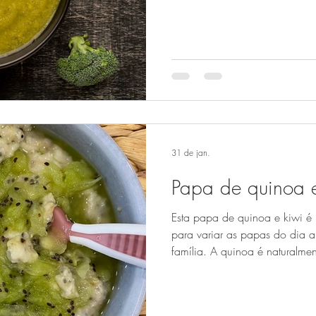
ferro, e é algo especialmente 
quando as reservas de ferro 
falamos em fígado para bebés,
.Optar por fígado biológico reduz a exposição a resíduos
indesejáveis, já que este é 
metabolização. Usado em pe
31 de jan.
Papa de quinoa e
Esta papa de quinoa e kiwi é 
para variar as papas do dia 
família. A quinoa é naturalmen
outros micronutrientes importa
acrescenta frescura, sabor e v
partir dos 6 meses, desde que