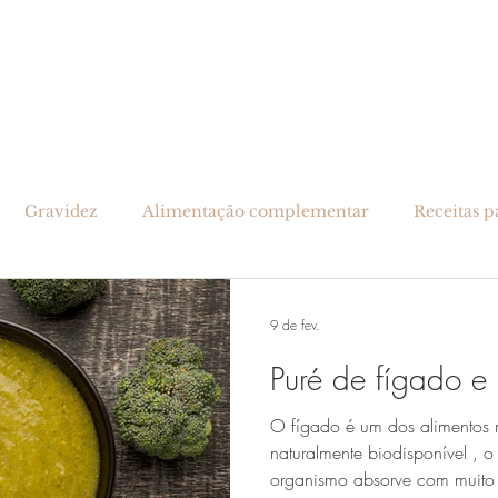
Serviços
Curso Bebé Foodie
Curso CURA
Agenda
Gravidez
Alimentação complementar
Receitas p
hes
Guia dos alimentos
9 de fev.
Puré de fígado e
O fígado é um dos alimentos m
naturalmente biodisponível , o
organismo absorve com muito m